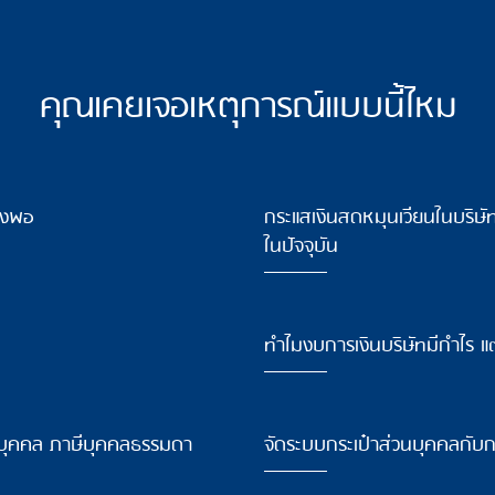
คุณเคยเจอเหตุการณ์แบบนี้ไหม
ียงพอ
กระแสเงินสดหมุนเวียนในบริษ
ในปัจจุบัน
ทำไมงบการเงินบริษัทมีกำไร แต
นิติบุคคล ภาษีบุคคลธรรมดา
จัดระบบกระเป๋าส่วนบุคคลกับกระ