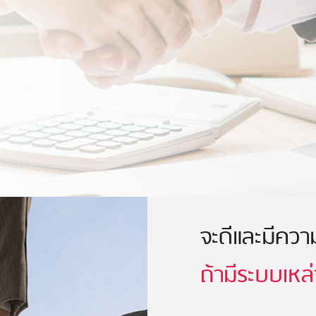
จะดีและมีคว
ถ้ามีระบบเหล่า