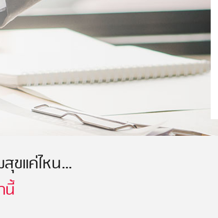
ามสุขแค่ไหน…
นี้